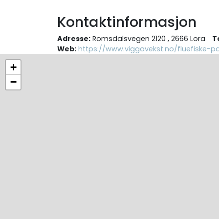
Kontaktinformasjon
Adresse:
Romsdalsvegen 2120 , 2666 Lora
T
Web:
https://www.viggavekst.no/fluefiske-pa
+
−