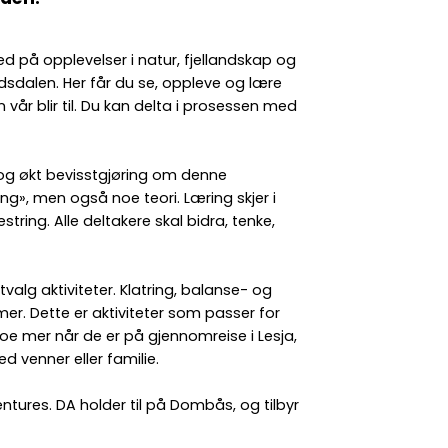
på opplevelser i natur, fjellandskap og
andsdalen. Her får du se, oppleve og lære
vår blir til. Du kan delta i prosessen med
og økt bevisstgjøring om denne
», men også noe teori. Læring skjer i
tring. Alle deltakere skal bidra, tenke,
valg aktiviteter. Klatring, balanse- og
er. Dette er aktiviteter som passer for
noe mer når de er på gjennomreise i Lesja,
ed venner eller familie.
tures. DA holder til på Dombås, og tilbyr