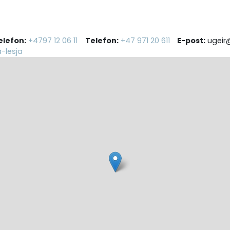
elefon:
+4797 12 06 11
Telefon:
+47 971 20 611
E-post:
ugeir
-lesja