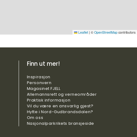
Leaflet
|
©
OpenStreetMap
contributors
Finn ut mer!
Inspirasjon
Personvern
Magasinet FJELL
Allemannsrett og verneområder
Praktisk
informasjon
Vil du være en ansvarlig gjest?
Hytte i Nord-Gudbrandsdalen?
Om oss
Nasjonalparkrikets bransjeside