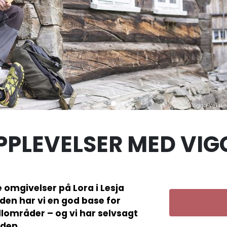
Vigga Vekst
PLEVELSER MED VIG
e omgivelser på Lora i Lesja
en har vi en god base for
ellområder – og vi har selvsagt
rden.