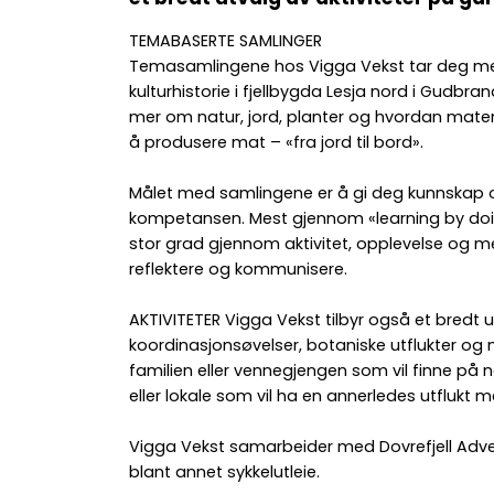
TEMABASERTE SAMLINGER
Temasamlingene hos Vigga Vekst tar deg med 
kulturhistorie i fjellbygda Lesja nord i Gudbr
mer om natur, jord, planter og hvordan maten 
å produsere mat – «fra jord til bord».
Målet med samlingene er å gi deg kunnskap 
kompetansen. Mest gjennom «learning by doing
stor grad gjennom aktivitet, opplevelse og mes
reflektere og kommunisere.
AKTIVITETER Vigga Vekst tilbyr også et bredt ut
koordinasjonsøvelser, botaniske utflukter og m
familien eller vennegjengen som vil finne på 
eller lokale som vil ha en annerledes utflukt m
Vigga Vekst samarbeider med Dovrefjell Adven
blant annet sykkelutleie.