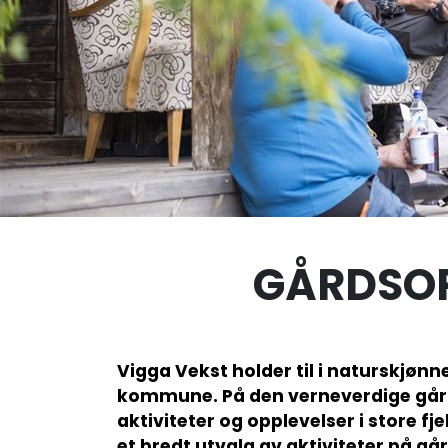
GÅRDSOP
Vigga Vekst holder til i naturskjønn
kommune. På den verneverdige gård
aktiviteter og opplevelser i store fj
et bredt utvalg av aktiviteter på gå