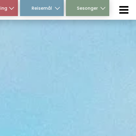
ing
Reisemål
Sesonger