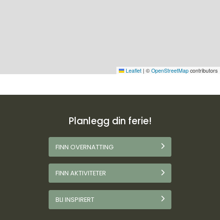
Leaflet
|
©
OpenStreetMap
contributors
Planlegg din ferie!
FINN OVERNATTING
FINN AKTIVITETER
BLI INSPIRERT