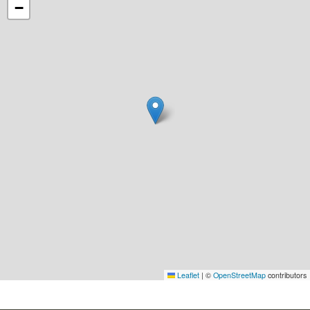
−
Leaflet
|
©
OpenStreetMap
contributors