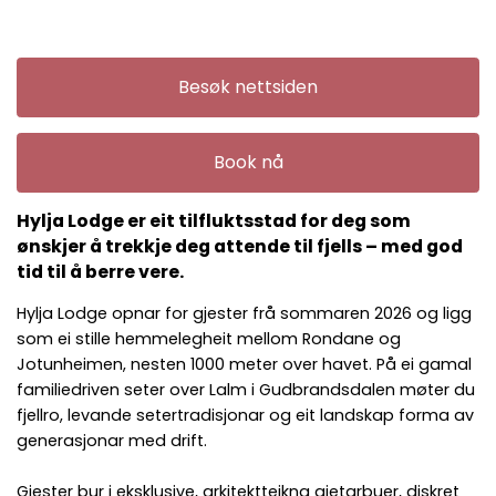
Besøk nettsiden
Book nå
Hylja Lodge er eit tilfluktsstad for deg som
ønskjer å trekkje deg attende til fjells – med god
tid til å berre vere.
Hylja Lodge opnar for gjester frå sommaren 2026 og ligg
som ei stille hemmelegheit mellom Rondane og
Jotunheimen, nesten 1000 meter over havet. På ei gamal
familiedriven seter over Lalm i Gudbrandsdalen møter du
fjellro, levande setertradisjonar og eit landskap forma av
generasjonar med drift.
Gjester bur i eksklusive, arkitektteikna gjetarbuer, diskret