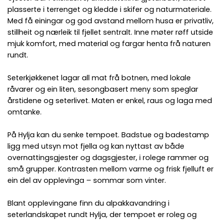
plasserte i terrenget og kledde i skifer og naturmateriale.
Med få einingar og god avstand mellom husa er privatliv,
stillheit og nærleik til fjellet sentralt. Inne møter røff utside
mjuk komfort, med material og fargar henta frå naturen
rundt.
Seterkjøkkenet lagar all mat frå botnen, med lokale
råvarer og ein liten, sesongbasert meny som speglar
årstidene og seterlivet. Maten er enkel, raus og laga med
omtanke.
På Hylja kan du senke tempoet. Badstue og badestamp
ligg med utsyn mot fjella og kan nyttast av både
overnattingsgjester og dagsgjester, i rolege rammer og
små grupper. Kontrasten mellom varme og frisk fjelluft er
ein del av opplevinga – sommar som vinter.
Blant opplevingane finn du alpakkavandring i
seterlandskapet rundt Hylja, der tempoet er roleg og