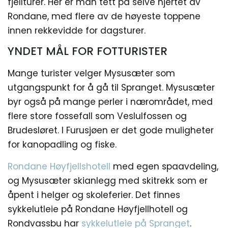
fjellturer. Her er man tett på selve hjertet av
Rondane, med flere av de høyeste toppene
innen rekkevidde for dagsturer.
YNDET MÅL FOR FOTTURISTER
Mange turister velger Mysusæter som
utgangspunkt for å gå til Spranget. Mysusæter
byr også på mange perler i nærområdet, med
flere store fossefall som Veslulfossen og
Brudesløret. I Furusjøen er det gode muligheter
for kanopadling og fiske.
Rondane Høyfjellshotell
med egen spaavdeling,
og Mysusæter skianlegg med skitrekk som er
åpent i helger og skoleferier. Det finnes
sykkelutleie på Rondane Høyfjellhotell og
Rondvassbu har
sykkelutleie på Spranget
.