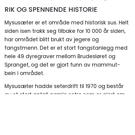
RIK OG SPENNENDE HISTORIE
Mysusæter er et område med historisk sus. Helt
siden isen trakk seg tilbake for 10 000 år siden,
har området blitt brukt av jegere og
fangstmenn. Det er et stort fangstanlegg med
hele 49 dyregraver mellom Brudesløret og
Spranget, og det er gjort funn av mammut-
bein i området.
Mysusæter hadde seterdrift til 1970 og består
av et stort antall gamle setre som er gjort om
til hytter samt hytter som er bygget de senere
år.
VINTERNATT I RONDANE