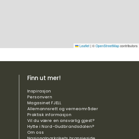
Leaflet
|
©
OpenStreetMap
contributors
Finn ut mer!
Inspirasjon
Personvern
Magasinet FJELL
Allemannsrett og verneområder
Praktisk
informasjon
Vil du være en ansvarlig gjest?
Hytte i Nord-Gudbrandsdalen?
Om oss
Nasjonalparkrikets bransjeside