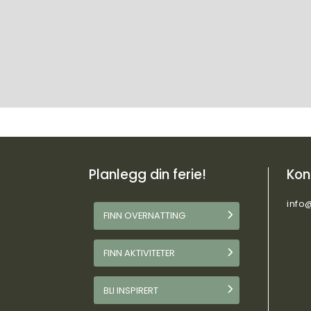
Planlegg din ferie!
Kon
info
FINN OVERNATTING
FINN AKTIVITETER
BLI INSPIRERT