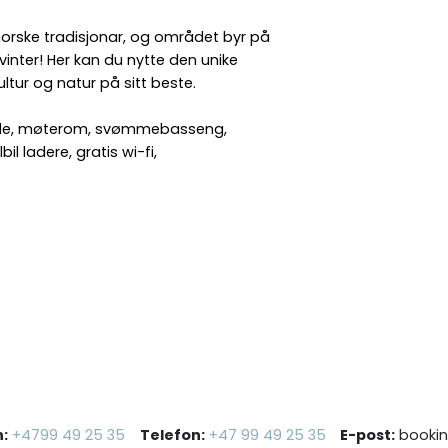
 norske tradisjonar, og området byr på
nter! Her kan du nytte den unike
ltur og natur på sitt beste.
lokale, møterom, svømmebasseng,
l ladere, gratis wi-fi,
n:
+4799 49 25 35
Telefon:
+47 99 49 25 35
E-post:
bookin