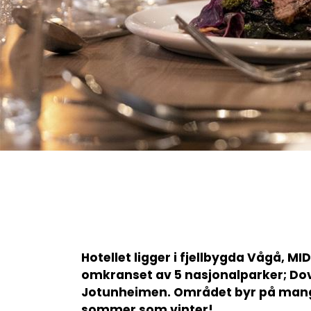
Hotellet ligger i fjellbygda Vågå, MI
omkranset av 5 nasjonalparker; Dov
Jotunheimen. Området byr på mange
sommer som vinter!