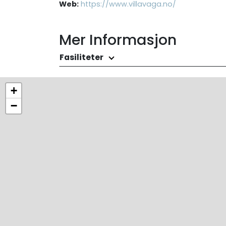
Web:
https://www.villavaga.no/
Mer Informasjon
Fasiliteter
+
−