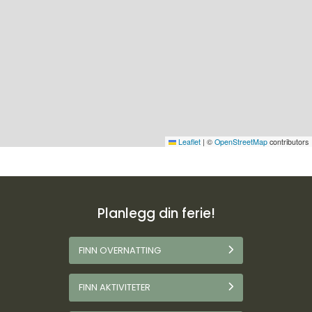
Leaflet
|
©
OpenStreetMap
contributors
Planlegg din ferie!
FINN OVERNATTING
FINN AKTIVITETER